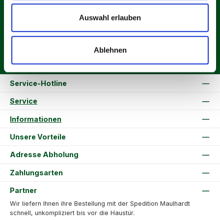
Produkte und Angebote informiert werden.
E-
Auswahl erlauben
Mail-
Adresse
*
Datenschutz
Ablehnen
Ich habe die
Datenschutzbestimmungen
zur Kenntnis genommen und
die
AGB
gelesen und bin mit ihnen einverstanden.
Service-Hotline
Service
Informationen
Unsere Vorteile
Adresse Abholung
Zahlungsarten
Partner
Wir liefern Ihnen ihre Bestellung mit der Spedition Maulhardt
schnell, unkompliziert bis vor die Haustür.