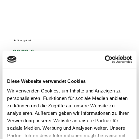
Abbildung ähnlich
29,99 €
Preise inkl. MwSt. zzgl. Versandkosten
Produkt Anzahl: Gib den gewünschten Wert ein oder benutze die Schaltflächen um die 
Diese Webseite verwendet Cookies
In den Warenkorb
Wir verwenden Cookies, um Inhalte und Anzeigen zu
personalisieren, Funktionen für soziale Medien anbieten
Zum Merkzettel hinzufügen
zu können und die Zugriffe auf unsere Website zu
Produktnummer:
hf-sack-25
analysieren. Außerdem geben wir Informationen zu Ihrer
Hersteller:
Stramofarm GmbH
Verwendung unserer Website an unsere Partner für
soziale Medien, Werbung und Analysen weiter. Unsere
Dieses Produkt weiterempfehlen:
Partner führen diese Informationen möglicherweise mit