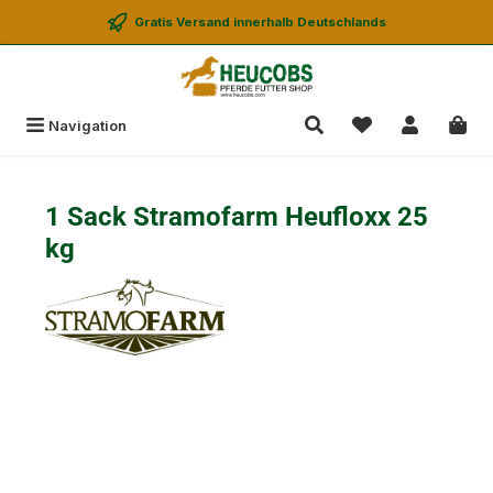
alt springen
Gratis Versand innerhalb Deutschlands
Navigation
1 Sack Stramofarm Heufloxx 25
kg
Bildergalerie überspringen