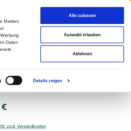
vom Hersteller
Hotline: 03605 5474 15
Alle zulassen
le Medien
ir
Auswahl erlauben
, Werbung
ren Daten
ienste
Ablehnen
g
Details zeigen
 €
wSt. zzgl. Versandkosten