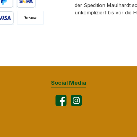
der Spedition Maulhardt sc
äter bezahlen
SEPA Lastschrift
unkompliziert bis vor die H
 Debitkarte
Vorkasse
 bei Abholung
Social Media
Facebook
Instagram