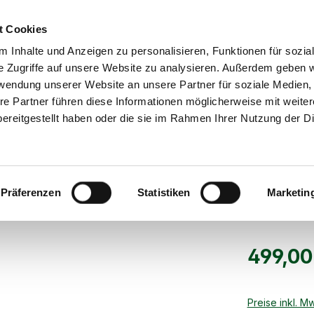
Barzahlung bei Abholung
Direkt 
t Cookies
 Inhalte und Anzeigen zu personalisieren, Funktionen für sozia
e Zugriffe auf unsere Website zu analysieren. Außerdem geben w
rwendung unserer Website an unsere Partner für soziale Medien
re Partner führen diese Informationen möglicherweise mit weite
START
FUTTER
EINSTREU
ereitgestellt haben oder die sie im Rahmen Ihrer Nutzung der D
Heufloxx 750 kg
Präferenzen
Statistiken
Marketin
499,00
Preise inkl. M