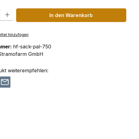
 Gib den gewünschten Wert ein oder benutze die Schaltflächen um die Anzahl
In den Warenkorb
ttel hinzufügen
mmer:
hf-sack-pal-750
Stramofarm GmbH
ukt weiterempfehlen: