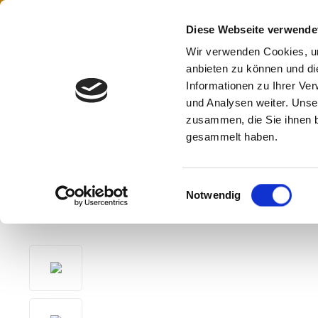
Gratis Versand innerhalb Deutschlands
springen
Zur Hauptnavigation springen
Diese Webseite verwende
Wir verwenden Cookies, um
anbieten zu können und di
Informationen zu Ihrer Ve
und Analysen weiter. Unse
zusammen, die Sie ihnen b
gesammelt haben.
1 Palette Stramofarm 
Einwilligungsauswahl
Notwendig
Bildergalerie überspringen