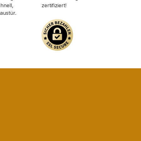
hnell,
zertifiziert!
austür.